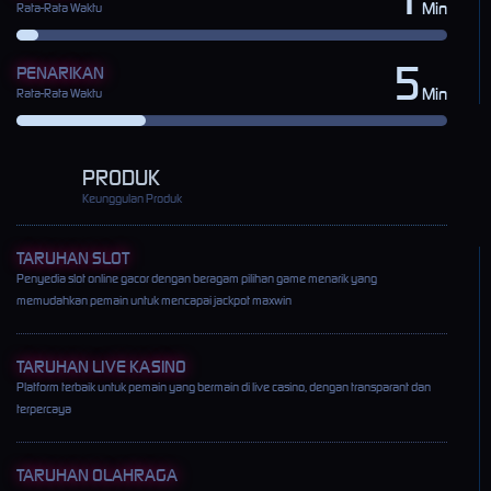
Min
Rata-Rata Waktu
5
PENARIKAN
Min
Rata-Rata Waktu
PRODUK
Keunggulan Produk
TARUHAN SLOT
Penyedia slot online gacor dengan beragam pilihan game menarik yang
memudahkan pemain untuk mencapai jackpot maxwin
TARUHAN LIVE KASINO
Platform terbaik untuk pemain yang bermain di live casino, dengan transparant dan
terpercaya
TARUHAN OLAHRAGA