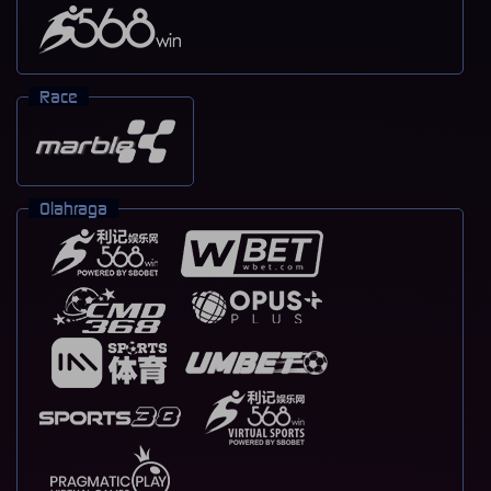
Race
Olahraga