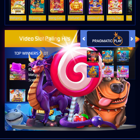
Mahjong Ways
Wukong - Black Scatter
Bang Gacor 1000
Fortune Gems
Gates of Olympus Super Scatter
Lucky Twins Nexus
The Cryp
Video Slot Paling Hits
TOP WINNERS SLOT
di****1
IDR
10,653,800.00
Mahjong Wins 3 – Black
Scatter
fu****3
IDR
10,636,880.00
Gates of Olympus 1000
kari****6
IDR
9,602,000.00
Gates of Olympus™
kari****6