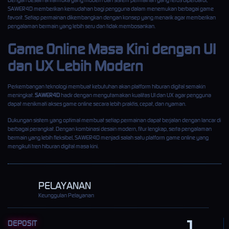
SAWER4D memberikan kemudahan bagi pengguna dalam menemukan berbagai game
favorit. Setiap permainan dikembangkan dengan konsep yang menarik agar memberikan
pengalaman bermain yang lebih seru dan tidak membosankan.
Game Online Masa Kini dengan UI
dan UX Lebih Modern
Perkembangan teknologi membuat kebutuhan akan platform hiburan digital semakin
meningkat.
SAWER4D
hadir dengan mengutamakan kualitas UI dan UX agar pengguna
dapat menikmati akses game online secara lebih praktis, cepat, dan nyaman.
Dukungan sistem yang optimal membuat setiap permainan dapat berjalan dengan lancar di
berbagai perangkat. Dengan kombinasi desain modern, fitur lengkap, serta pengalaman
bermain yang lebih fleksibel, SAWER4D menjadi salah satu platform game online yang
mengikuti tren hiburan digital masa kini.
PELAYANAN
Keunggulan Pelayanan
1
DEPOSIT