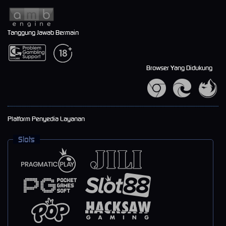
Tanggung Jawab Bermain
Browser Yang Didukung
Platform Penyedia Layanan
Slots