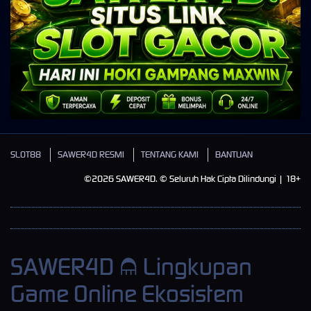
SLOT88
SAWER4D RESMI
TENTANG KAMI
BANTUAN
©2026 SAWER4D. © Seluruh Hak Cipta Dilindungi | 18+
SAWER4D 𖣗 Lingkupan
Game Online Ekosistem