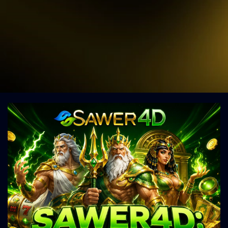
P
Scatter
k
A