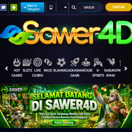
Main di
DAFTAR
MASUK
Telegram
HOT
SLOTS
LIVE
RACE
OLAHRAGA
CRASH
ARCADE
E-
SABUNG
PROMOSI
GAMES
CASINO
GAME
SPORTS
AYAM