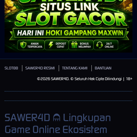
SLOT88
SAWER4D RESMI
TENTANG KAMI
BANTUAN
©2026 SAWER4D. © Seluruh Hak Cipta Dilindungi | 18+
SAWER4D 𖣗 Lingkupan
Game Online Ekosistem