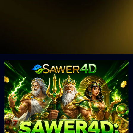
P
Scatter
k
A