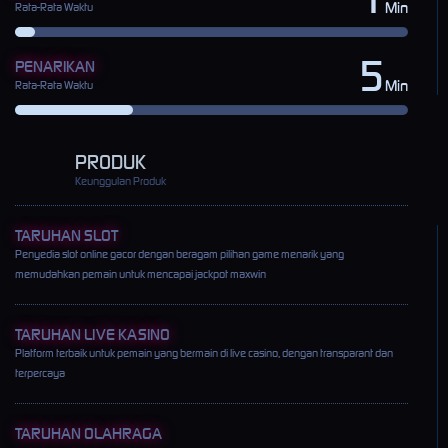
Min
Rata-Rata Waktu
5
PENARIKAN
Min
Rata-Rata Waktu
PRODUK
Keunggulan Produk
TARUHAN SLOT
Penyedia slot online gacor dengan beragam pilihan game menarik yang
memudahkan pemain untuk mencapai jackpot maxwin
TARUHAN LIVE KASINO
Platform terbaik untuk pemain yang bermain di live casino, dengan transparant dan
terpercaya
TARUHAN OLAHRAGA