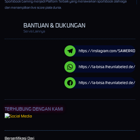
Sportsbook Gaming menjadi Platform Terbaik yang menawarkan sportsbook olahraga
dan menampilkan live score piala dunia.
BANTUAN & DUKUNGAN
Servis Lainnya
https://instagram.com/SAWER4D
https://la-brisa.theunlabeled.de/
https://la-brisa.theunlabeled.de/
TERHUBUNG DENGAN KAMI
Bersertifikasi Dari