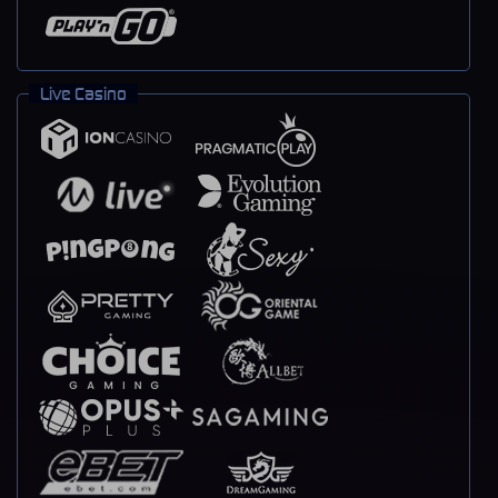
Live Casino