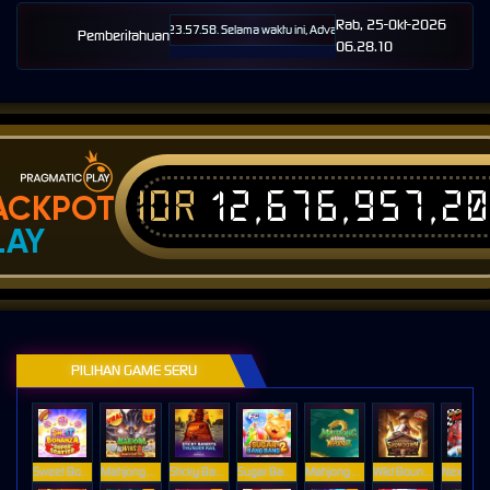
Rab, 25-Okt-2026
.52 sampai 08-Agt-2026 23.57.58. Selama waktu ini, AdvantPlay Mini Game permainan tidak ak
Pemberitahuan
06.28.10
IDR
12,676,957,2
ACKPOT
LAY
PILIHAN GAME SERU
Sweet Bonanza Super Scatter
Mahjong Wins 3 – Black Scatter
Sticky Bandits Thunder Rail
Sugar Bang Bang 2
Mahjong Ways 2
Wild Bounty Showdown