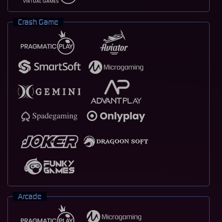
Crash Game
Arcade