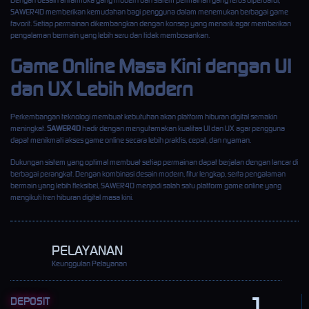
SAWER4D memberikan kemudahan bagi pengguna dalam menemukan berbagai game
favorit. Setiap permainan dikembangkan dengan konsep yang menarik agar memberikan
pengalaman bermain yang lebih seru dan tidak membosankan.
Game Online Masa Kini dengan UI
dan UX Lebih Modern
Perkembangan teknologi membuat kebutuhan akan platform hiburan digital semakin
meningkat.
SAWER4D
hadir dengan mengutamakan kualitas UI dan UX agar pengguna
dapat menikmati akses game online secara lebih praktis, cepat, dan nyaman.
Dukungan sistem yang optimal membuat setiap permainan dapat berjalan dengan lancar di
berbagai perangkat. Dengan kombinasi desain modern, fitur lengkap, serta pengalaman
bermain yang lebih fleksibel, SAWER4D menjadi salah satu platform game online yang
mengikuti tren hiburan digital masa kini.
PELAYANAN
Keunggulan Pelayanan
1
DEPOSIT