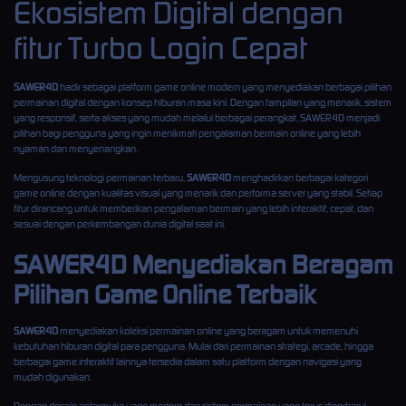
Ekosistem Digital dengan
fitur Turbo Login Cepat
SAWER4D
hadir sebagai platform game online modern yang menyediakan berbagai pilihan
permainan digital dengan konsep hiburan masa kini. Dengan tampilan yang menarik, sistem
yang responsif, serta akses yang mudah melalui berbagai perangkat, SAWER4D menjadi
pilihan bagi pengguna yang ingin menikmati pengalaman bermain online yang lebih
nyaman dan menyenangkan.
Mengusung teknologi permainan terbaru,
SAWER4D
menghadirkan berbagai kategori
game online dengan kualitas visual yang menarik dan performa server yang stabil. Setiap
fitur dirancang untuk memberikan pengalaman bermain yang lebih interaktif, cepat, dan
sesuai dengan perkembangan dunia digital saat ini.
SAWER4D Menyediakan Beragam
Pilihan Game Online Terbaik
SAWER4D
menyediakan koleksi permainan online yang beragam untuk memenuhi
kebutuhan hiburan digital para pengguna. Mulai dari permainan strategi, arcade, hingga
berbagai game interaktif lainnya tersedia dalam satu platform dengan navigasi yang
mudah digunakan.
Dengan desain antarmuka yang modern dan sistem permainan yang terus diperbarui,