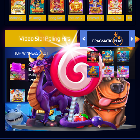
Mahjong Ways
Wukong - Black Scatter
Bang Gacor 1000
Fortune Gems
Gates of Olympus Super Scatter
Lucky Twins Nexus
The Cryp
Video Slot Paling Hits
TOP WINNERS SLOT
di****1
IDR
10,653,800.00
Mahjong Wins 3 – Black
Scatter
fu****3
IDR
10,636,880.00
Gates of Olympus 1000
kari****6
IDR
9,602,000.00
Gates of Olympus™
kari****6