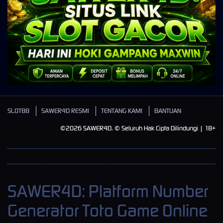
SLOT88
SAWER4D RESMI
TENTANG KAMI
BANTUAN
©2026 SAWER4D. © Seluruh Hak Cipta Dilindungi | 18+
SAWER4D: Platform Number
Generator Toto Game Online