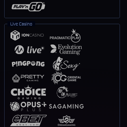
Live Casino