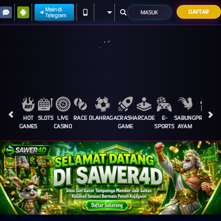
Main di
DAFTAR
MASUK
Telegram
HOT
SLOTS
LIVE
RACE
OLAHRAGA
CRASH
ARCADE
E-
SABUNG
PROMOSI
GAMES
CASINO
GAME
SPORTS
AYAM