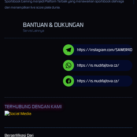
Sportsbook Gaming menjadi Platform Terbaik yang menawarkan sportsbook olahraga
dan menampilkan live score piala dunia.
BANTUAN & DUKUNGAN
Servis Lainnya
https://instagram.com/SAWER4D
https://rs.mudrfajtova.cz/
https://rs.mudrfajtova.cz/
TERHUBUNG DENGAN KAMI
Bersertifikasi Dari