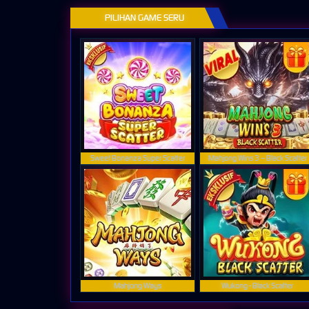
PILIHAN GAME SERU
Sweet Bonanza Super Scatter
Mahjong Wins 3 – Black Scatter
Mahjong Ways
Wukong - Black Scatter