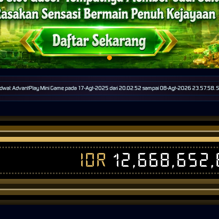
y Mini Game pada 17-Agt-2025 dari 20.02.52 sampai 08-Agt-2026 23.57.58. Selama waktu ini, 
IDR
12,668,652