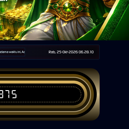
Rab, 25-Okt-2026 06.28.10
AdvantPlay Mini Game permainan tidak akan tersedia. Kami memohon maaf atas ketidaknyamana
,876