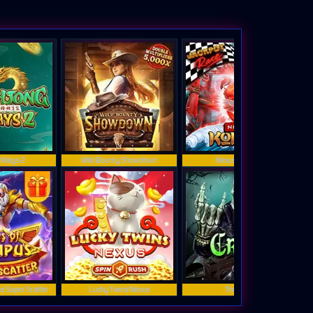
 Ways 2
Wild Bounty Showdown
Nexus Koi Gate
s Super Scatter
Lucky Twins Nexus
The Crypt