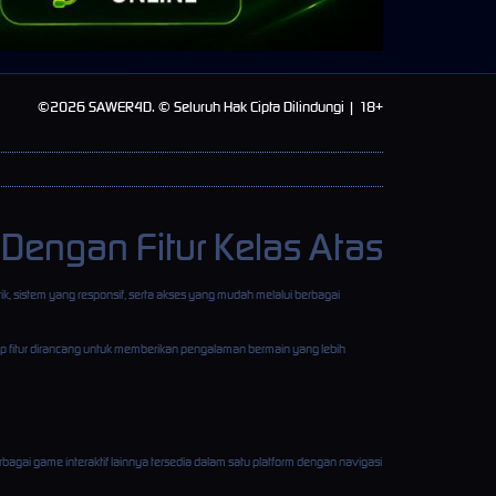
©2026 SAWER4D. © Seluruh Hak Cipta Dilindungi | 18+
Dengan Fitur Kelas Atas
, sistem yang responsif, serta akses yang mudah melalui berbagai
iap fitur dirancang untuk memberikan pengalaman bermain yang lebih
agai game interaktif lainnya tersedia dalam satu platform dengan navigasi