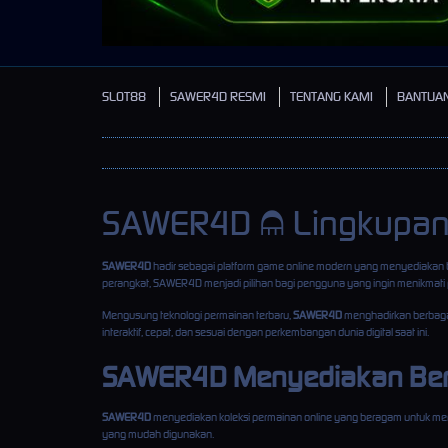
SLOT88
SAWER4D RESMI
TENTANG KAMI
BANTUA
SAWER4D 𖣗 Lingkupan G
SAWER4D
hadir sebagai platform game online modern yang menyediakan be
perangkat, SAWER4D menjadi pilihan bagi pengguna yang ingin menikmat
Mengusung teknologi permainan terbaru,
SAWER4D
menghadirkan berbagai 
interaktif, cepat, dan sesuai dengan perkembangan dunia digital saat ini.
SAWER4D Menyediakan Berag
SAWER4D
menyediakan koleksi permainan online yang beragam untuk memenu
yang mudah digunakan.